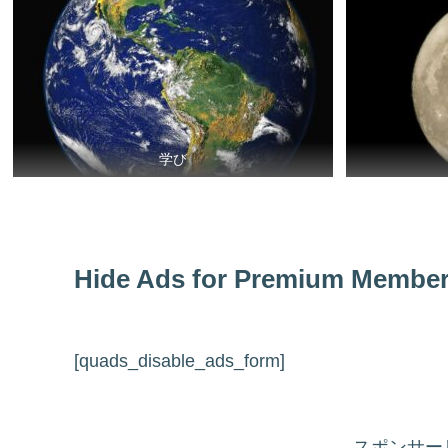
学び
Hide Ads for Premium Membe
[quads_disable_ads_form]
スポンサーリ