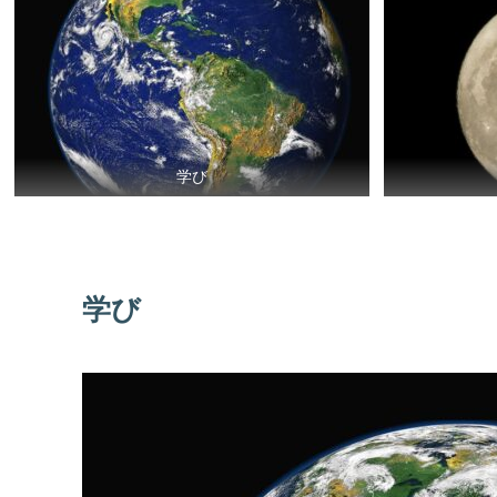
学び
学び