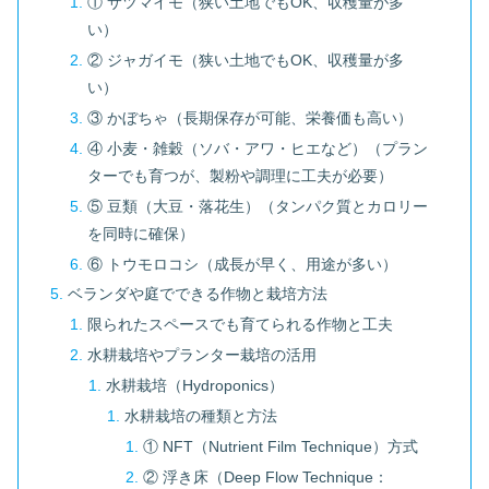
① サツマイモ（狭い土地でもOK、収穫量が多
い）
② ジャガイモ（狭い土地でもOK、収穫量が多
い）
③ かぼちゃ（長期保存が可能、栄養価も高い）
④ 小麦・雑穀（ソバ・アワ・ヒエなど）（プラン
ターでも育つが、製粉や調理に工夫が必要）
⑤ 豆類（大豆・落花生）（タンパク質とカロリー
を同時に確保）
⑥ トウモロコシ（成長が早く、用途が多い）
ベランダや庭でできる作物と栽培方法
限られたスペースでも育てられる作物と工夫
水耕栽培やプランター栽培の活用
水耕栽培（Hydroponics）
水耕栽培の種類と方法
① NFT（Nutrient Film Technique）方式
② 浮き床（Deep Flow Technique：