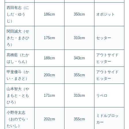
西田有志（に
しだ・ゆう
186cm
350cm
オポジット
じ）
関田誠大（せ
きた・まさひ
175cm
310cm
セッター
ろ）
髙橋藍（たか
アウトサイド
188cm
343cm
はし・らん）
ヒッター
甲斐優斗（か
アウトサイド
200cm
355cm
い・まさと）
ヒッター
山本智大（や
まもと・とも
171cm
310cm
リベロ
ひろ）
小野寺太志
ミドルブロッ
（おのでら・
202cm
355cm
カー
たいし）