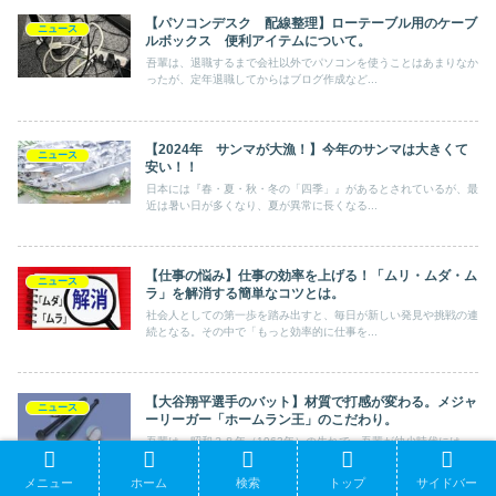
【パソコンデスク 配線整理】ローテーブル用のケーブ
ニュース
ルボックス 便利アイテムについて。
吾輩は、退職するまで会社以外でパソコンを使うことはあまりなか
ったが、定年退職してからはブログ作成など...
【2024年 サンマが大漁！】今年のサンマは大きくて
ニュース
安い！！
日本には『春・夏・秋・冬の「四季」』があるとされているが、最
近は暑い日が多くなり、夏が異常に長くなる...
【仕事の悩み】仕事の効率を上げる！「ムリ・ムダ・ム
ニュース
ラ」を解消する簡単なコツとは。
社会人としての第一歩を踏み出すと、毎日が新しい発見や挑戦の連
続となる。その中で「もっと効率的に仕事を...
【大谷翔平選手のバット】材質で打感が変わる。メジャ
ニュース
ーリーガー「ホームラン王」のこだわり。
吾輩は、昭和３８年（1963年）の生れで、吾輩が幼少時代には、
外で遊ぶと言ったら「野球」が一般的で、...
メニュー
ホーム
検索
トップ
サイドバー