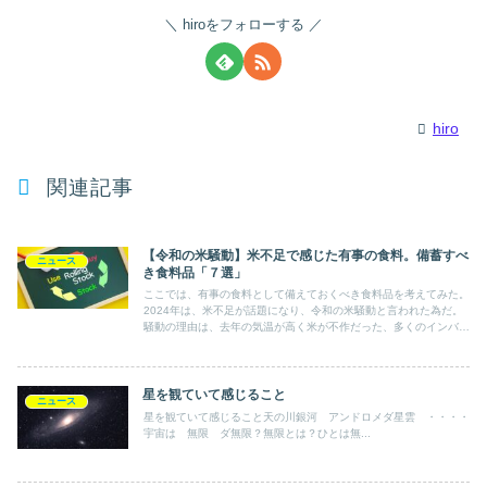
hiroをフォローする
hiro
関連記事
【令和の米騒動】米不足で感じた有事の食料。備蓄すべ
ニュース
き食料品「７選」
ここでは、有事の食料として備えておくべき食料品を考えてみた。
2024年は、米不足が話題になり、令和の米騒動と言われた為だ。
騒動の理由は、去年の気温が高く米が不作だった、多くのインバウ
ンドの影響で米の消費が増えた、地震の影響で買い溜めが増えたな
ど様々だ。
星を観ていて感じること
ニュース
星を観ていて感じること天の川銀河 アンドロメダ星雲 ・・・・
宇宙は 無限 ダ無限？無限とは？ひとは無...