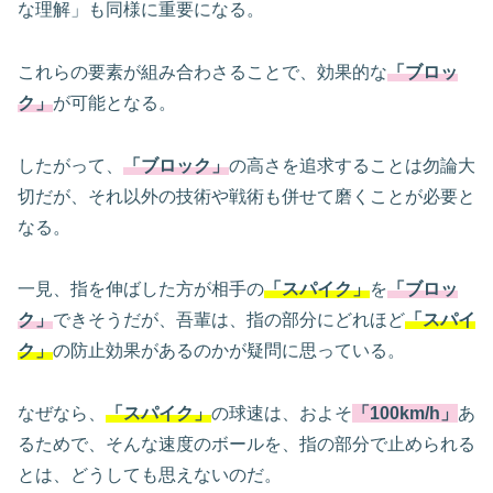
な理解」も同様に重要になる。
これらの要素が組み合わさることで、効果的な
「ブロッ
ク」
が可能となる。
したがって、
「ブロック」
の高さを追求することは勿論大
切だが、それ以外の技術や戦術も併せて磨くことが必要と
なる。
一見、指を伸ばした方が相手の
「スパイク」
を
「ブロッ
ク」
できそうだが、吾輩は、指の部分にどれほど
「スパイ
ク」
の防止効果があるのかが疑問に思っている。
なぜなら、
「スパイク」
の球速は、およそ
「100km/h」
あ
るためで、そんな速度のボールを、指の部分で止められる
とは、どうしても思えないのだ。