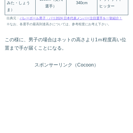
みた・しょう
340cm
選手）
ヒッター
ま）
出典元：
バレーボール男子・パリ2024 日本代表メンバー注目選手を一挙紹介！
※なお、各選手の最高到達高さについては、参考程度にお考え下さい。
この様に、男子の場合はネットの高さより1ｍ程度高い位
置まで手が届くことになる。
スポンサーリンク（Cocoon）