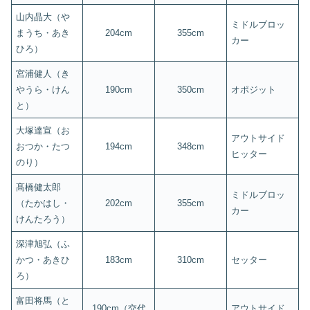
山内晶大（や
ミドルブロッ
まうち・あき
204cm
355cm
カー
ひろ）
宮浦健人（き
やうら・けん
190cm
350cm
オポジット
と）
大塚達宣（お
アウトサイド
おつか・たつ
194cm
348cm
ヒッター
のり）
髙橋健太郎
ミドルブロッ
（たかはし・
202cm
355cm
カー
けんたろう）
深津旭弘（ふ
かつ・あきひ
183cm
310cm
セッター
ろ）
富田将馬（と
190cm（交代
アウトサイド